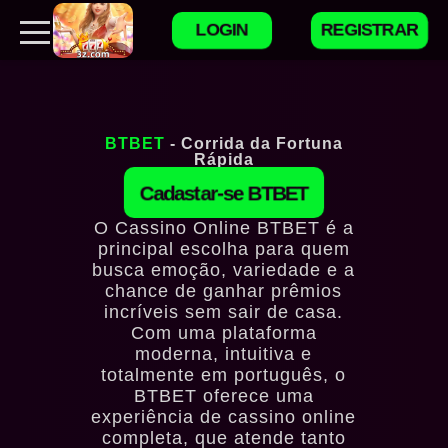
LOGIN
REGISTRAR
BTBET
- Corrida da Fortuna
Rápida
Сadastar-se BTBET
O Cassino Online BTBET é a
principal escolha para quem
busca emoção, variedade e a
chance de ganhar prêmios
incríveis sem sair de casa.
Com uma plataforma
moderna, intuitiva e
totalmente em português, o
BTBET oferece uma
experiência de cassino online
completa, que atende tanto