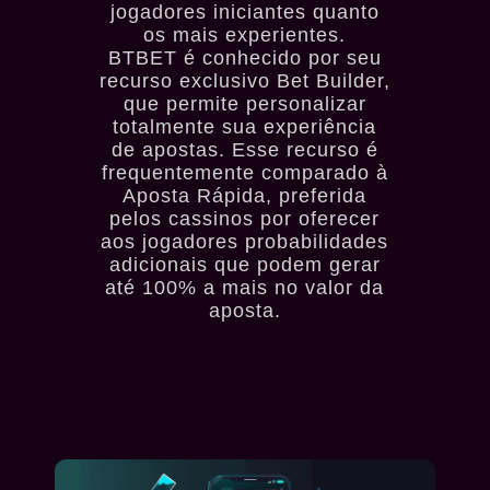
jogadores iniciantes quanto
os mais experientes.
BTBET
é conhecido por seu
recurso exclusivo Bet Builder,
que permite personalizar
totalmente sua experiência
de apostas. Esse recurso é
frequentemente comparado à
Aposta Rápida, preferida
pelos cassinos por oferecer
aos jogadores probabilidades
adicionais que podem gerar
até 100% a mais no valor da
aposta.