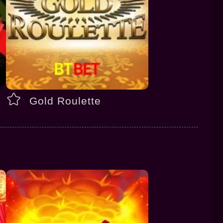
Gold Roulette