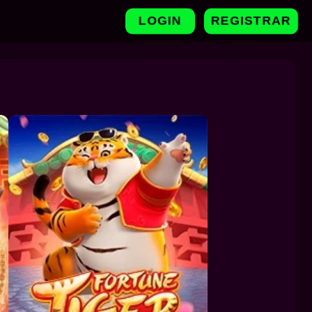
LOGIN
REGISTRAR