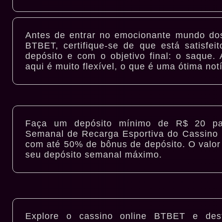
Antes de entrar no emocionante mundo dos
BTBET, certifique-se de que está satisfe
depósito e com o objetivo final: o saque. 
aqui é muito flexível, o que é uma ótima notí
Faça um depósito mínimo de R$ 20 pa
Semanal de Recarga Esportiva do Cassino
com até 50% de bônus de depósito. O valo
seu depósito semanal máximo.
Explore o cassino online BTBET e des