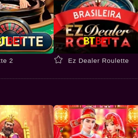
te 2
Ez Dealer Roulette