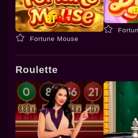
Fortu
Fortune Mouse
Roulette