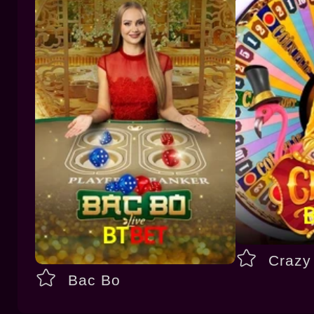
Crazy
Bac Bo