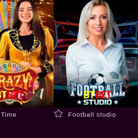
 Time
Football studio