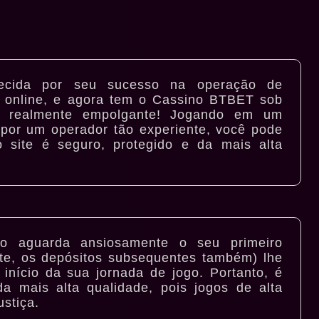
hecida por seu sucesso na operação de
 online, e agora tem o Cassino
BTBET
sob
é realmente empolgante! Jogando em um
 por um operador tão experiente, você pode
o site é seguro, protegido e da mais alta
o aguarda ansiosamente o seu primeiro
nte, os depósitos subsequentes também) lhe
nício da sua jornada de jogo. Portanto, é
 da mais alta qualidade, pois jogos de alta
ustiça.