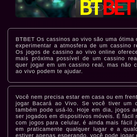
BTBET Os cassinos ao vivo são uma ótima 
experimentar a atmosfera de um cassino r
Os jogos de cassino ao vivo online ofere
mais próxima possível de um cassino rea
quer jogar em um cassino real, mas não c
ao vivo podem te ajudar.
Você nem precisa estar em casa ou em fren
jogar Bacará ao Vivo. Se você tiver um dis
também pode usá-lo. Hoje em dia, jogos 
ser jogados em dispositivos móveis. É fácil 
com jogos para celular, é ainda mais fácil 
em praticamente qualquer lugar e a qua
estiver apenas esperando, você pode jogar 