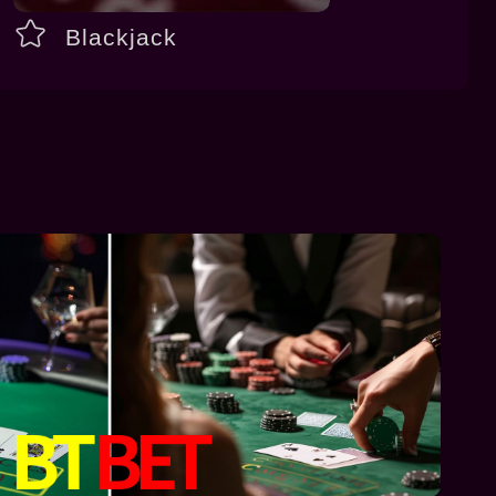
Blackjack