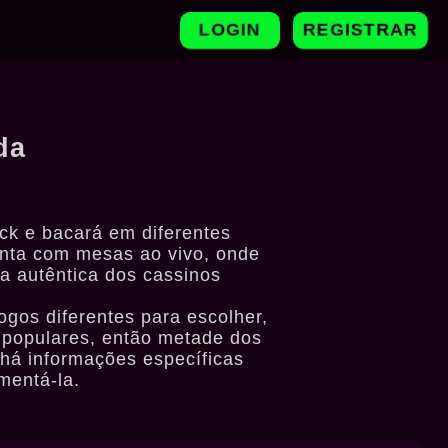
LOGIN
REGISTRAR
da
ck e bacará em diferentes
conta com mesas ao vivo, onde
a autêntica dos cassinos
ogos diferentes para escolher,
s populares, então metade dos
 há informações específicas
mentá-la.