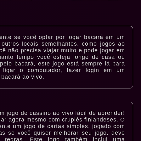
ente se você optar por jogar bacará em um
 outros locais semelhantes, como jogos ao
cê não precisa viajar muito e pode jogar em
uanto tempo você esteja longe de casa ou
 pelo bacará, este jogo está sempre lá para
a ligar o computador, fazer login em um
 bacará ao vivo.
m jogo de cassino ao vivo fácil de aprender!
ogar agora mesmo com crupiês finlandeses. O
ente um jogo de cartas simples, jogado com
as se você quiser melhorar seu jogo, deve
s regras. Este jogo também inclui uma