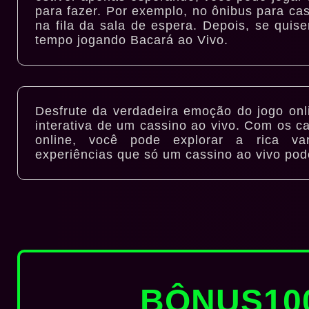
para fazer. Por exemplo, no ônibus para ca
na fila da sala de espera. Depois, se quis
tempo jogando Bacará ao Vivo.
Desfrute da verdadeira emoção do jogo onl
interativa de um cassino ao vivo. Com os c
online, você pode explorar a rica va
experiências que só um cassino ao vivo pod
BÔNUS
10